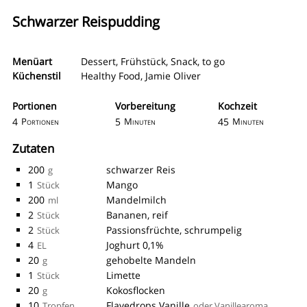
Schwarzer Reispudding
Menüart
Dessert
,
Frühstück
,
Snack
,
to go
Küchenstil
Healthy Food
,
Jamie Oliver
Portionen
Vorbereitung
Kochzeit
4
5
45
Portionen
Minuten
Minuten
Zutaten
200
schwarzer Reis
g
1
Mango
Stück
200
Mandelmilch
ml
2
Bananen, reif
Stück
2
Passionsfrüchte, schrumpelig
Stück
4
Joghurt 0,1%
EL
20
gehobelte Mandeln
g
1
Limette
Stück
20
Kokosflocken
g
10
Flavedrops Vanille
Tropfen
oder Vanillearoma