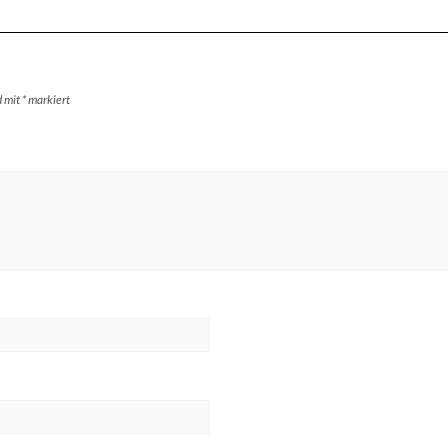
d mit
*
markiert