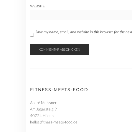
WEBSITE
Save my name, email, and website in this browser for the nex
FITNESS-MEETS-FOOD
André Meissner
Am Jägersteig 9
40724 Hilden
hello@fitness-meets-food.de