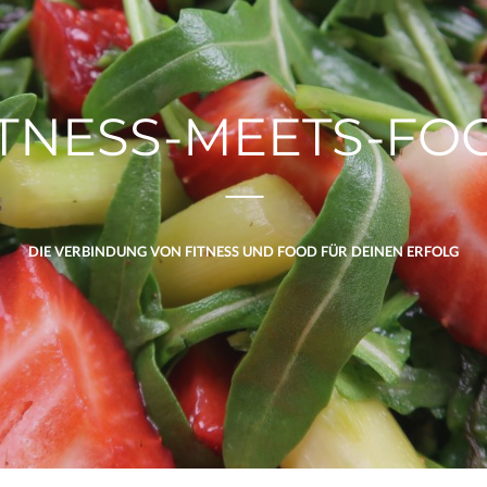
ITNESS-MEETS-FO
DIE VERBINDUNG VON FITNESS UND FOOD FÜR DEINEN ERFOLG