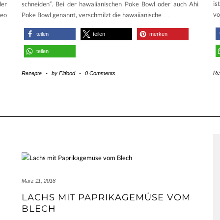
is
der
schneiden“. Bei der hawaiianischen Poke Bowl oder auch Ahi
v
deo
Poke Bowl genannt, verschmilzt die hawaiianische
…
teilen
teilen
merken
teilen
Re
Rezepte
-
by
Fitfood
-
0 Comments
März 11, 2018
LACHS MIT PAPRIKAGEMÜSE VOM
BLECH