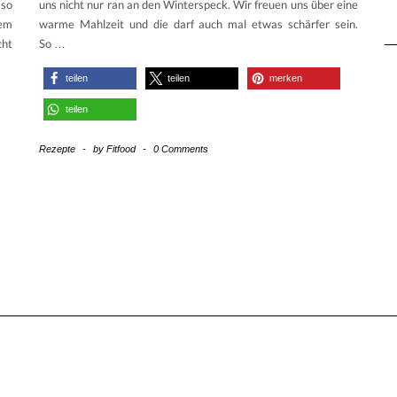
 so
uns nicht nur ran an den Winterspeck. Wir freuen uns über eine
nem
warme Mahlzeit und die darf auch mal etwas schärfer sein.
cht
So
…
teilen
teilen
merken
teilen
Rezepte
-
by
Fitfood
-
0 Comments