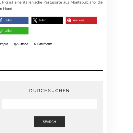
t. Pici ist eine italienische Pastasorte aus Montepulciano, die
on Hand
…
teilen
teilen
merken
teilen
zepte
-
by
Fitfood
-
0 Comments
DURCHSUCHEN
SEARCH