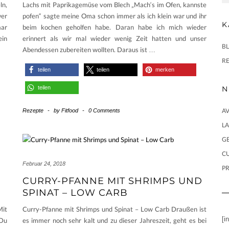
ln,
Lachs mit Paprikagemüse vom Blech „Mach‘s im Ofen, kannste
wer
pofen“ sagte meine Oma schon immer als ich klein war und ihr
K
aar
beim kochen geholfen habe. Daran habe ich mich wieder
ein
erinnert als wir mal wieder wenig Zeit hatten und unser
B
Abendessen zubereiten wollten. Daraus ist
…
R
teilen
teilen
merken
teilen
N
AV
Rezepte
-
by
Fitfood
-
0 Comments
L
GE
CU
Februar 24, 2018
PR
CURRY-PFANNE MIT SHRIMPS UND
SPINAT – LOW CARB
it
Curry-Pfanne mit Shrimps und Spinat – Low Carb Draußen ist
[i
 Du
es immer noch sehr kalt und zu dieser Jahreszeit, geht es bei