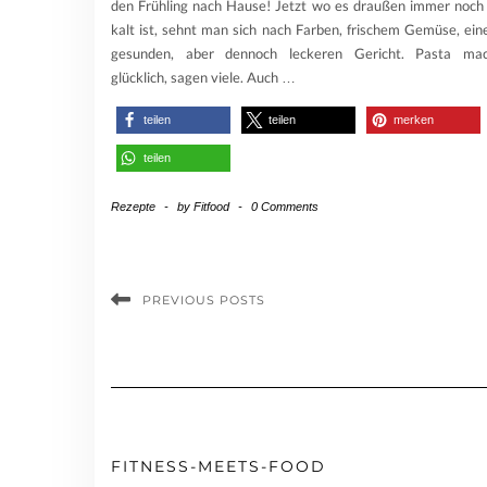
den Frühling nach Hause! Jetzt wo es draußen immer noch
kalt ist, sehnt man sich nach Farben, frischem Gemüse, ei
gesunden, aber dennoch leckeren Gericht. Pasta ma
glücklich, sagen viele. Auch
…
teilen
teilen
merken
teilen
Rezepte
-
by
Fitfood
-
0 Comments
PREVIOUS POSTS
FITNESS-MEETS-FOOD