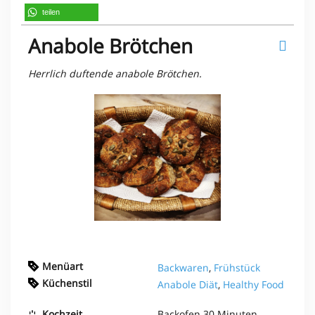
teilen
Anabole Brötchen
Herrlich duftende anabole Brötchen.
Menüart
Backwaren
,
Frühstück
Küchenstil
Anabole Diät
,
Healthy Food
Kochzeit
Backofen
30 Minuten