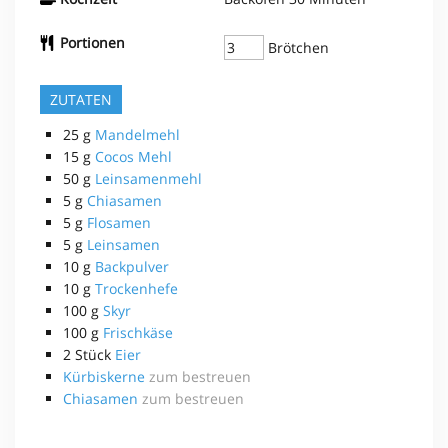
Portionen
Brötchen
ZUTATEN
25
g
Mandelmehl
15
g
Cocos Mehl
50
g
Leinsamenmehl
5
g
Chiasamen
5
g
Flosamen
5
g
Leinsamen
10
g
Backpulver
10
g
Trockenhefe
100
g
Skyr
100
g
Frischkäse
2
Stück
Eier
Kürbiskerne
zum bestreuen
Chiasamen
zum bestreuen