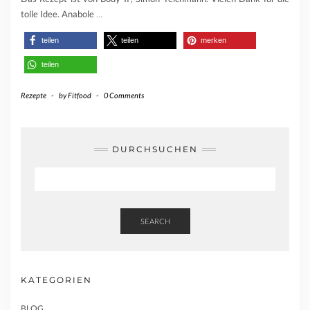
tolle Idee. Anabole
…
teilen
teilen
merken
teilen
Rezepte
-
by
Fitfood
-
0 Comments
DURCHSUCHEN
SEARCH
KATEGORIEN
BLOG