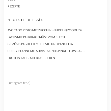
REZEPTE
NEUESTE BEITRÄGE
AVOCADO PESTO MIT ZUCCHINI-NUDELN (ZOODLES)
LACHS MIT PAPRIKAGEMÜSE VOM BLECH
GEMÜSESPAGHETTI MIT PESTO UND PANCETTA
CURRY-PFANNE MIT SHRIMPS UND SPINAT – LOW CARB
PROTEIN-TALER MIT BLAUBEEREN
[instagram-feed]