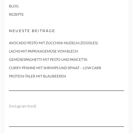
BLOG
REZEPTE
NEUESTE BEITRÄGE
AVOCADO PESTO MIT ZUCCHINI-NUDELN (ZOODLES)
LACHS MIT PAPRIKAGEMÜSE VOM BLECH
GEMÜSESPAGHETTI MIT PESTO UND PANCETTA
CURRY-PFANNE MIT SHRIMPS UND SPINAT – LOW CARB
PROTEIN-TALER MIT BLAUBEEREN
[instagram-feed]