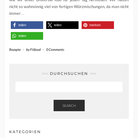
nicht so wahnsinnig viel von fertigen Würzmischungen, da man nicht
immer
…
teilen
teilen
merken
teilen
Rezepte
-
by
Fitfood
-
0 Comments
DURCHSUCHEN
SEARCH
KATEGORIEN