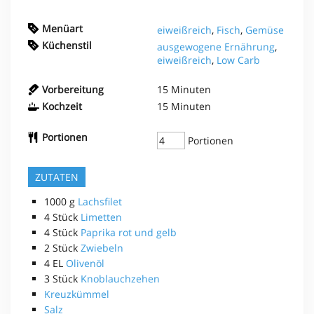
Menüart
eiweißreich
,
Fisch
,
Gemüse
Küchenstil
ausgewogene Ernährung
,
eiweißreich
,
Low Carb
Vorbereitung
15
Minuten
Kochzeit
15
Minuten
Portionen
Portionen
ZUTATEN
1000
g
Lachsfilet
4
Stück
Limetten
4
Stück
Paprika rot und gelb
2
Stück
Zwiebeln
4
EL
Olivenöl
3
Stück
Knoblauchzehen
Kreuzkümmel
Salz