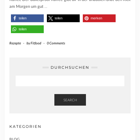
am Morgen um gut
…
teilen
teilen
merken
teilen
Rezepte
-
by
Fitfood
-
0 Comments
DURCHSUCHEN
SEARCH
KATEGORIEN
BLOG