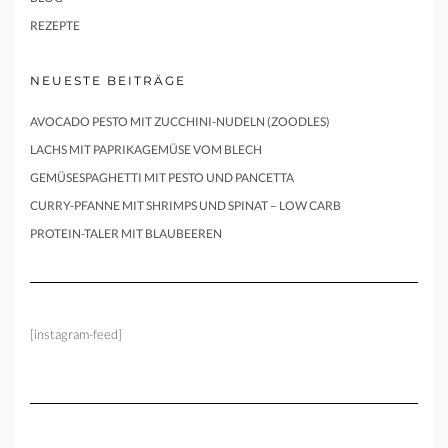
REZEPTE
NEUESTE BEITRÄGE
AVOCADO PESTO MIT ZUCCHINI-NUDELN (ZOODLES)
LACHS MIT PAPRIKAGEMÜSE VOM BLECH
GEMÜSESPAGHETTI MIT PESTO UND PANCETTA
CURRY-PFANNE MIT SHRIMPS UND SPINAT – LOW CARB
PROTEIN-TALER MIT BLAUBEEREN
[instagram-feed]