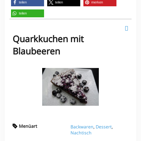
teilen
teilen
merken
teilen
Quarkkuchen mit
Blaubeeren
Menüart
Backwaren
,
Dessert
,
Nachtisch