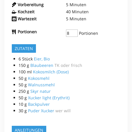
Vorbereitung
5
Minuten
Kochzeit
40
Minuten
Wartezeit
5
Minuten
Portionen
Portionen
ZUTATEN
6
Stück
Eier, Bio
150
g
Blaubeeren
TK oder frisch
100
ml
Kokosmilch (Dose)
50
g
Kokosmehl
50
g
Walnussmehl
250
g
Skyr natur
50
g
Xucker light (Erythrit)
10
g
Backpulver
30
g
Puder Xucker
wer will
ANLEITUNGEN