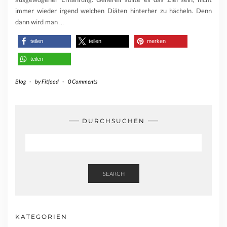
immer wieder irgend welchen Diäten hinterher zu hächeln. Denn
dann wird man
…
teilen
teilen
merken
teilen
Blog
-
by
Fitfood
-
0 Comments
DURCHSUCHEN
SEARCH
KATEGORIEN