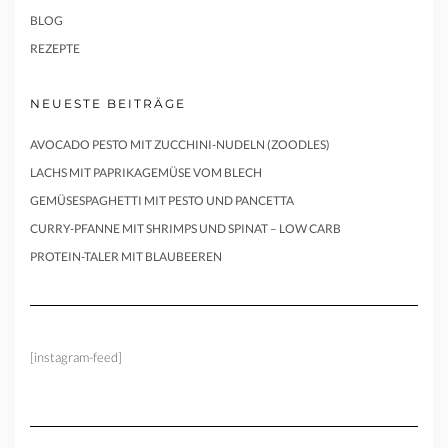
BLOG
REZEPTE
NEUESTE BEITRÄGE
AVOCADO PESTO MIT ZUCCHINI-NUDELN (ZOODLES)
LACHS MIT PAPRIKAGEMÜSE VOM BLECH
GEMÜSESPAGHETTI MIT PESTO UND PANCETTA
CURRY-PFANNE MIT SHRIMPS UND SPINAT – LOW CARB
PROTEIN-TALER MIT BLAUBEEREN
[instagram-feed]