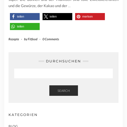
und die Gewürze, der Kakao und der
…
teilen
teilen
merken
teilen
Rezepte
-
by
Fitfood
-
0 Comments
DURCHSUCHEN
SEARCH
KATEGORIEN
BLOG