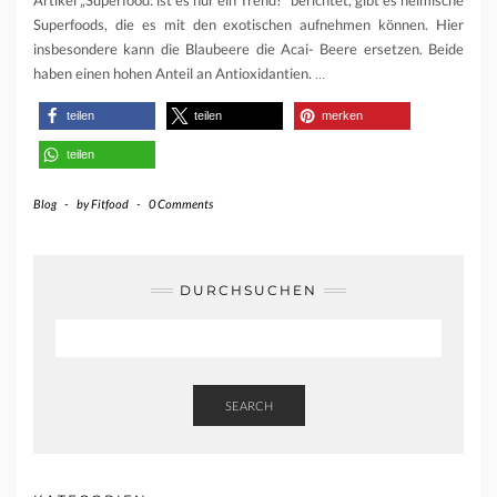
Artikel „Superfood: ist es nur ein Trend?“ berichtet, gibt es heimische
Superfoods, die es mit den exotischen aufnehmen können. Hier
insbesondere kann die Blaubeere die Acai- Beere ersetzen. Beide
haben einen hohen Anteil an Antioxidantien.
…
teilen
teilen
merken
teilen
Blog
-
by
Fitfood
-
0 Comments
DURCHSUCHEN
SEARCH