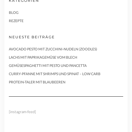
KATEGORIEN
BLOG
REZEPTE
NEUESTE BEITRÄGE
AVOCADO PESTO MIT ZUCCHINI-NUDELN (ZOODLES)
LACHS MIT PAPRIKAGEMÜSE VOM BLECH
GEMÜSESPAGHETTI MIT PESTO UND PANCETTA
CURRY-PFANNE MIT SHRIMPS UND SPINAT – LOW CARB
PROTEIN-TALER MIT BLAUBEEREN
[instagram-feed]