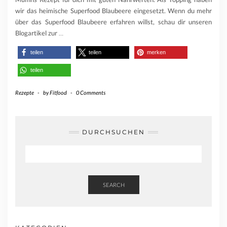
wir das heimische Superfood Blaubeere eingesetzt. Wenn du mehr
über das Superfood Blaubeere erfahren willst, schau dir unseren
Blogartikel zur
…
teilen
teilen
merken
teilen
Rezepte
-
by
Fitfood
-
0 Comments
DURCHSUCHEN
SEARCH