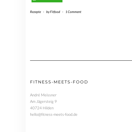
Rezepte
-
by
Fitfood
-
1 Comment
FITNESS-MEETS-FOOD
André Meissner
Am Jägersteig 9
40724 Hilden
hello@fitness-meets-food.de