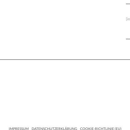
[i
IMPRESSUM
DATENSCHUTZERKLÄRUNG
COOKIE-RICHTLINIE (EU)