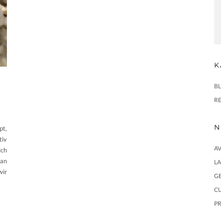
K
B
R
N
pt,
tiv
AV
ich
man
L
wir
GE
CU
PR