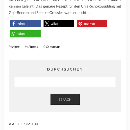
kennen gelernt. Das genaue Rezept für den Chia-Schokopudding mit
Goji-Beeren und Schoko Crossies war uns nicht
…
teilen
teilen
merken
teilen
Rezepte
-
by
Fitfood
-
0 Comments
DURCHSUCHEN
SEARCH
KATEGORIEN