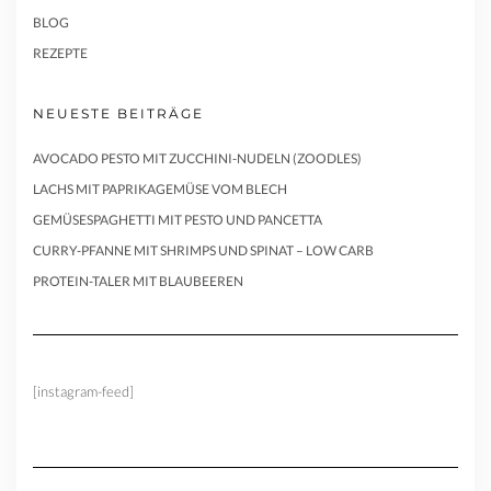
BLOG
REZEPTE
NEUESTE BEITRÄGE
AVOCADO PESTO MIT ZUCCHINI-NUDELN (ZOODLES)
LACHS MIT PAPRIKAGEMÜSE VOM BLECH
GEMÜSESPAGHETTI MIT PESTO UND PANCETTA
CURRY-PFANNE MIT SHRIMPS UND SPINAT – LOW CARB
PROTEIN-TALER MIT BLAUBEEREN
[instagram-feed]