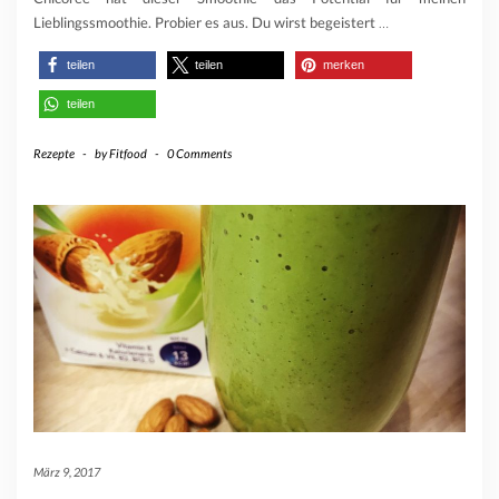
Lieblingssmoothie. Probier es aus. Du wirst begeistert
…
teilen
teilen
merken
teilen
Rezepte
-
by
Fitfood
-
0 Comments
März 9, 2017