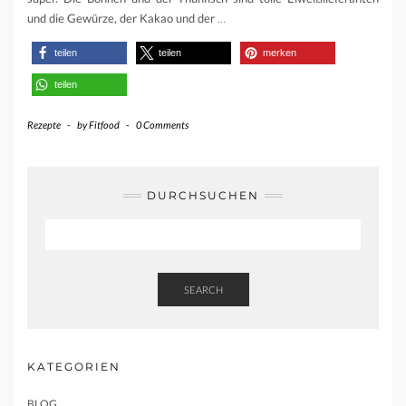
und die Gewürze, der Kakao und der
…
teilen
teilen
merken
teilen
Rezepte
-
by
Fitfood
-
0 Comments
DURCHSUCHEN
SEARCH
KATEGORIEN
BLOG