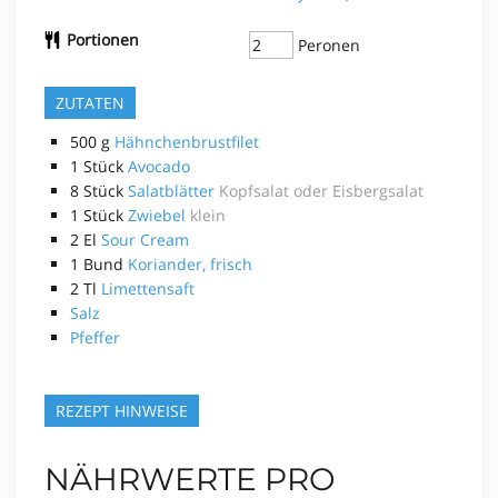
Portionen
Peronen
ZUTATEN
500
g
Hähnchenbrustfilet
1
Stück
Avocado
8
Stück
Salatblätter
Kopfsalat oder Eisbergsalat
1
Stück
Zwiebel
klein
2
El
Sour Cream
1
Bund
Koriander, frisch
2
Tl
Limettensaft
Salz
Pfeffer
REZEPT HINWEISE
NÄHRWERTE PRO