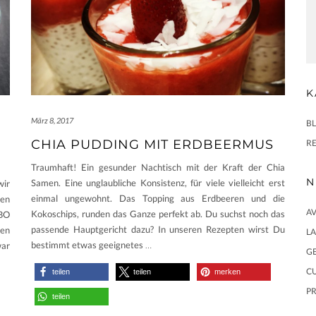
K
März 8, 2017
B
CHIA PUDDING MIT ERDBEERMUS
R
Traumhaft! Ein gesunder Nachtisch mit der Kraft der Chia
N
Samen. Eine unglaubliche Konsistenz, für viele vielleicht erst
wir
einmal ungewohnt. Das Topping aus Erdbeeren und die
uen
AV
Kokoschips, runden das Ganze perfekt ab. Du suchst noch das
IBO
passende Hauptgericht dazu? In unseren Rezepten wirst Du
den
L
bestimmt etwas geeignetes
…
war
GE
CU
teilen
teilen
merken
PR
teilen