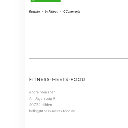
Rezepte
-
by
Fitfood
-
0 Comments
FITNESS-MEETS-FOOD
André Meissner
Am Jägersteig 9
40724 Hilden
hello@fitness-meets-food.de