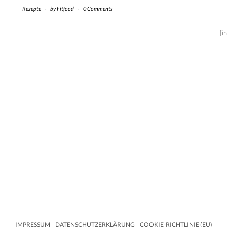
Rezepte
-
by
Fitfood
-
0 Comments
[i
IMPRESSUM
DATENSCHUTZERKLÄRUNG
COOKIE-RICHTLINIE (EU)