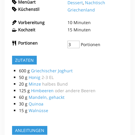
Menüart
Dessert
,
Nachtisch
Küchenstil
Griechenland
Vorbereitung
10
Minuten
Kochzeit
15
Minuten
Portionen
Portionen
ZUTATEN
600
g
Griechischer Joghurt
50
g
Honig
2-3 EL
20
g
Minze
halbes Bund
125
g
Himbeeren
oder andere Beeren
60
g
Mandeln, gehackt
30
g
Quinoa
15
g
Walnüsse
ANLEITUNGEN