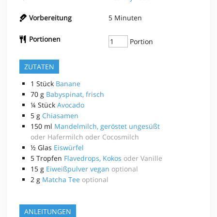
Vorbereitung
5
Minuten
Portionen
Portion
ZUTATEN
1
Stück
Banane
70
g
Babyspinat, frisch
¼
Stück
Avocado
5
g
Chiasamen
150
ml
Mandelmilch, geröstet ungesüßt
oder Hafermilch oder Cocosmilch
½
Glas
Eiswürfel
5
Tropfen
Flavedrops, Kokos
oder Vanille
15
g
Eiweißpulver vegan
optional
2
g
Matcha Tee
optional
ANLEITUNGEN