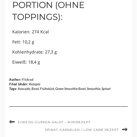
PORTION (OHNE
TOPPINGS):
Kalorien: 274 Kcal
Fett: 10,2 g
Kohlenhydrate: 27,3 g
Eiweiß: 18,4 g
Author:
Fitfood
Filed Under:
Rezepte
Tags:
Avocado
,
Bowl
,
Frühstück
,
Green Smoothie Bowl
,
Smoothie
,
Spinat
EIWEISS-GURKEN-SALAT – MINIREZEPT
SPINAT-GARNELEN / LOW CARB REZEPT