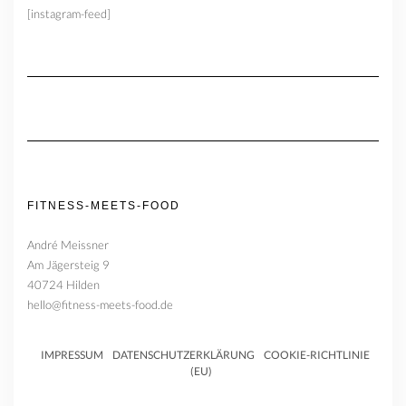
[instagram-feed]
FITNESS-MEETS-FOOD
André Meissner
Am Jägersteig 9
40724 Hilden
hello@fitness-meets-food.de
IMPRESSUM
DATENSCHUTZERKLÄRUNG
COOKIE-RICHTLINIE
(EU)