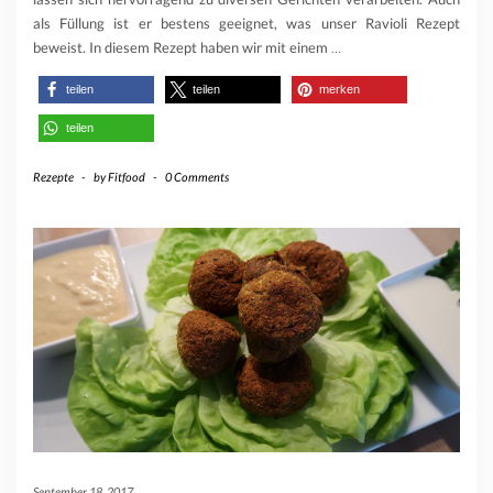
als Füllung ist er bestens geeignet, was unser Ravioli Rezept
beweist. In diesem Rezept haben wir mit einem
…
teilen
teilen
merken
teilen
Rezepte
-
by
Fitfood
-
0 Comments
September 18, 2017