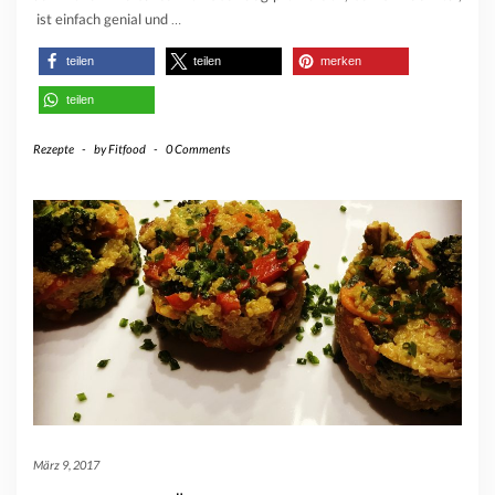
ist einfach genial und
…
teilen
teilen
merken
teilen
Rezepte
-
by
Fitfood
-
0 Comments
März 9, 2017