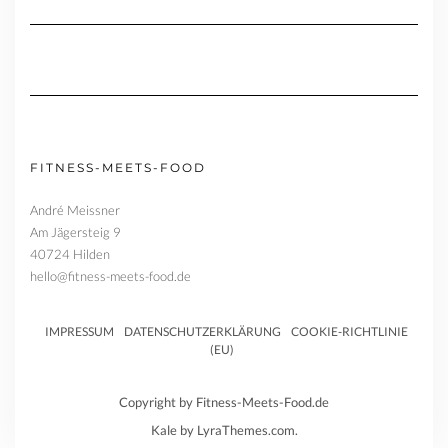
FITNESS-MEETS-FOOD
André Meissner
Am Jägersteig 9
40724 Hilden
hello@fitness-meets-food.de
IMPRESSUM
DATENSCHUTZERKLÄRUNG
COOKIE-RICHTLINIE
(EU)
Copyright by Fitness-Meets-Food.de
Kale
by LyraThemes.com.