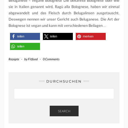
Beluganese – vegane Bolognese Die bekannte Bolognese oder wie
sie in Italien genannt wird, Ragù alla Bolognese, haben wir einmal
abgewandelt und das Fleisch durch Belugalinsen ausgetauscht.
Deswegen nennen wir unser Gericht auch Beluganese. Die Art der
Bolognese ist vegan und kann mit verschiedenen Beilagen
…
teilen
teilen
merken
teilen
Rezepte
-
by
Fitfood
-
0 Comments
DURCHSUCHEN
SEARCH