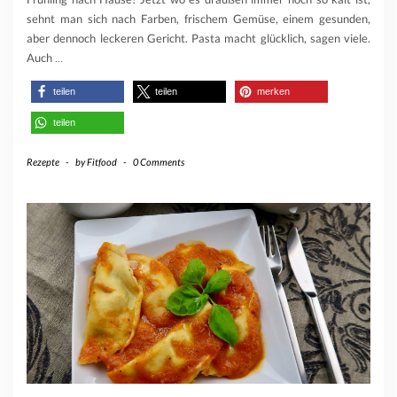
sehnt man sich nach Farben, frischem Gemüse, einem gesunden,
aber dennoch leckeren Gericht. Pasta macht glücklich, sagen viele.
Auch
…
teilen
teilen
merken
teilen
Rezepte
-
by
Fitfood
-
0 Comments