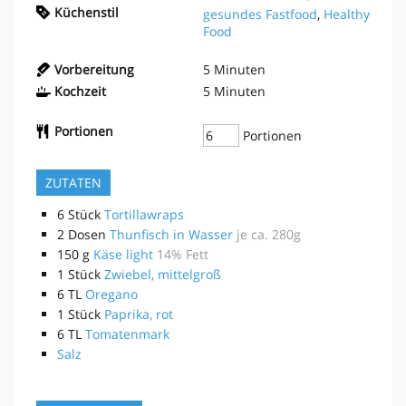
Küchenstil
gesundes Fastfood
,
Healthy
Food
Vorbereitung
5
Minuten
Kochzeit
5
Minuten
Portionen
Portionen
ZUTATEN
6
Stück
Tortillawraps
2
Dosen
Thunfisch in Wasser
je ca. 280g
150
g
Käse light
14% Fett
1
Stück
Zwiebel, mittelgroß
6
TL
Oregano
1
Stück
Paprika, rot
6
TL
Tomatenmark
Salz