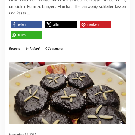
um sich in Form zu bringen. Man hat alles ein wenig schleifen lassen
und Pasta
…
teilen
teilen
merken
teilen
Rezepte
-
by
Fitfood
-
0 Comments
November 13, 2017