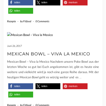
teilen
teilen
merken
teilen
Rezepte
-
by
Fitfood
-
0 Comments
Juni 26, 2017
MEXICAN BOWL – VIVA LA MEXICO
Mexican Bowl – Viva la Mexico Nachdem unsere Poke Bowl aus der
letzten Woche so gut bei Euch angekommen ist, gibt es heute eine
weitere und vielleicht wird ja noch eine ganze Reihe daraus. Mit der
heutigen Mexican Bowl geht es würzig weiter und es
…
teilen
teilen
merken
teilen
Rezepte
-
by
Fitfood
-
0 Comments