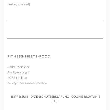
[instagram-feed]
FITNESS-MEETS-FOOD
André Meissner
Am Jägersteig 9
40724 Hilden
hello@fitness-meets-food.de
IMPRESSUM
DATENSCHUTZERKLÄRUNG
COOKIE-RICHTLINIE
(EU)