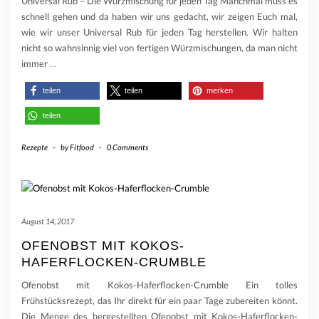
Universal Rub – Die Würzmischung für jeden Tag Manchmal muss es
schnell gehen und da haben wir uns gedacht, wir zeigen Euch mal,
wie wir unser Universal Rub für jeden Tag herstellen. Wir halten
nicht so wahnsinnig viel von fertigen Würzmischungen, da man nicht
immer
…
teilen
teilen
merken
teilen
Rezepte
-
by
Fitfood
-
0 Comments
August 14, 2017
OFENOBST MIT KOKOS-
HAFERFLOCKEN-CRUMBLE
Ofenobst mit Kokos-Haferflocken-Crumble Ein tolles
Frühstücksrezept, das Ihr direkt für ein paar Tage zubereiten könnt.
Die Menge des hergestellten Ofenobst mit Kokos-Haferflocken-