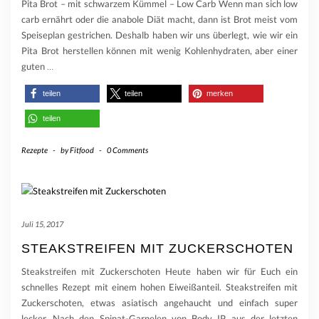
Pita Brot – mit schwarzem Kümmel – Low Carb Wenn man sich low
carb ernährt oder die anabole Diät macht, dann ist Brot meist vom
Speiseplan gestrichen. Deshalb haben wir uns überlegt, wie wir ein
Pita Brot herstellen können mit wenig Kohlenhydraten, aber einer
guten
…
teilen
teilen
merken
teilen
Rezepte
-
by
Fitfood
-
0 Comments
Juli 15, 2017
STEAKSTREIFEN MIT ZUCKERSCHOTEN
Steakstreifen mit Zuckerschoten Heute haben wir für Euch ein
schnelles Rezept mit einem hohen Eiweißanteil. Steakstreifen mit
Zuckerschoten, etwas asiatisch angehaucht und einfach super
lecker. Nach den Spinat-Garnelen von Body IP aus der letzten