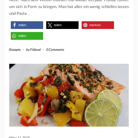
um sich in Form zu bringen. Man hat alles ein wenig schleifen lassen
und Pasta
…
teilen
teilen
merken
teilen
Rezepte
-
by
Fitfood
-
0 Comments
März 11, 2018