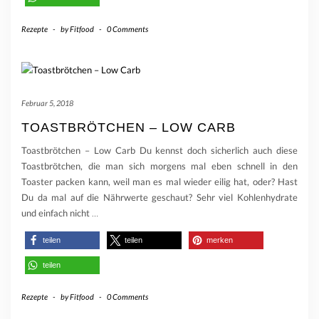
Rezepte
-
by
Fitfood
-
0 Comments
Februar 5, 2018
TOASTBRÖTCHEN – LOW CARB
Toastbrötchen – Low Carb Du kennst doch sicherlich auch diese
Toastbrötchen, die man sich morgens mal eben schnell in den
Toaster packen kann, weil man es mal wieder eilig hat, oder? Hast
Du da mal auf die Nährwerte geschaut? Sehr viel Kohlenhydrate
und einfach nicht
…
teilen
teilen
merken
teilen
Rezepte
-
by
Fitfood
-
0 Comments